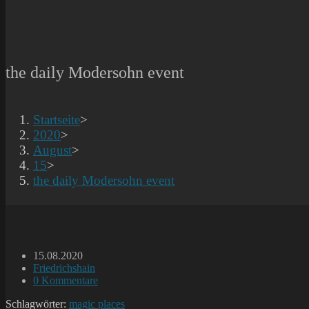
the daily Modersohn event
Startseite
>
2020
>
August
>
15
>
the daily Modersohn event
Beitrag
15.08.2020
veröffentlicht:
Beitrags-
Friedrichshain
Kategorie:
Beitrags-
0 Kommentare
Kommentare:
Schlagwörter:
magic places