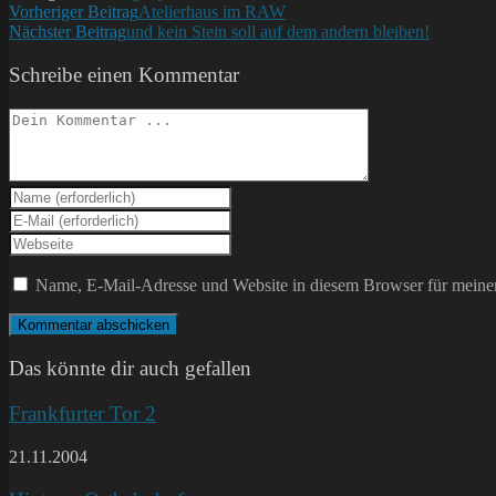
Weitere
Vorheriger Beitrag
Atelierhaus im RAW
Nächster Beitrag
und kein Stein soll auf dem andern bleiben!
Artikel
ansehen
Schreibe einen Kommentar
Kommentieren
Gib
deinen
Gib
Namen
deine
Gib
oder
E-
deine
Benutzernamen
Mail-
Website-
Name, E-Mail-Adresse und Website in diesem Browser für meine
zum
Adresse
URL
Kommentieren
zum
ein
ein
Kommentieren
(optional)
ein
Das könnte dir auch gefallen
Frankfurter Tor 2
21.11.2004