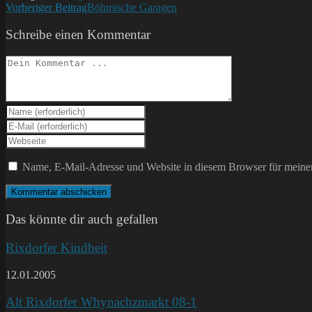
Weitere
Vorheriger Beitrag
Böhmische Garagen
Artikel
Schreibe einen Kommentar
ansehen
Kommentieren
Gib
deinen
Gib
Namen
deine
Gib
oder
E-
deine
Benutzernamen
Mail-
Website-
Name, E-Mail-Adresse und Website in diesem Browser für meine
zum
Adresse
URL
Kommentieren
zum
ein
ein
Kommentieren
(optional)
ein
Das könnte dir auch gefallen
Rixdorfer Kindheit
12.01.2005
Alt Rixdorfer Whynachzmarkt 08-1