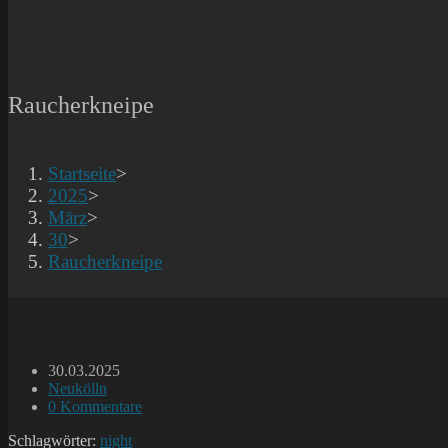
Raucherkneipe
Startseite
>
2025
>
März
>
30
>
Raucherkneipe
Beitrag
30.03.2025
veröffentlicht:
Beitrags-
Neukölln
Kategorie:
Beitrags-
0 Kommentare
Kommentare:
Schlagwörter:
night