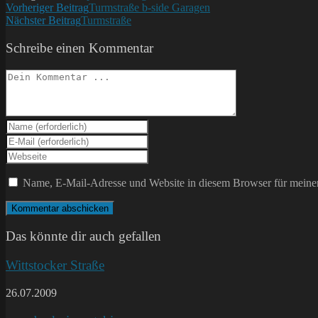
Weitere
Vorheriger Beitrag
Turmstraße b-side Garagen
Nächster Beitrag
Turmstraße
Artikel
ansehen
Schreibe einen Kommentar
Kommentieren
Gib
deinen
Gib
Namen
deine
Gib
oder
E-
deine
Benutzernamen
Mail-
Website-
Name, E-Mail-Adresse und Website in diesem Browser für meine
zum
Adresse
URL
Kommentieren
zum
ein
ein
Kommentieren
(optional)
ein
Das könnte dir auch gefallen
Wittstocker Straße
26.07.2009