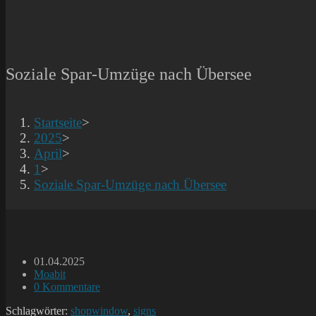
Soziale Spar-Umzüge nach Übersee
Startseite
>
2025
>
April
>
1
>
Soziale Spar-Umzüge nach Übersee
Beitrag
01.04.2025
veröffentlicht:
Beitrags-
Moabit
Kategorie:
Beitrags-
0 Kommentare
Kommentare:
Schlagwörter:
shopwindow
,
signs