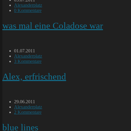
veröffentlicht:
Beitrags-
Alexanderplatz
Kategorie:
Beitrags-
0 Kommentare
Kommentare:
was mal eine Coladose war
Beitrag
01.07.2011
veröffentlicht:
Beitrags-
Alexanderplatz
Kategorie:
Beitrags-
3 Kommentare
Kommentare:
Alex, erfrischend
Beitrag
29.06.2011
veröffentlicht:
Beitrags-
Alexanderplatz
Kategorie:
Beitrags-
2 Kommentare
Kommentare:
blue lines