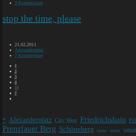
Kategorie:
Beitrags-
3 Kommentare
Kommentare:
stop the time, please
Beitrag
21.02.2011
veröffentlicht:
Beitrags-
Alexanderplatz
Kategorie:
Beitrags-
7 Kommentare
Kommentare:
1
2
3
4
…
7
Gehe
zur
nächsten
Seite
Friedrichshain
Alexanderplatz
*
Fr
City West
Prenzlauer Berg
Schöneberg
subur
Steglitz
Spandau