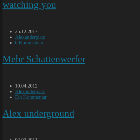
watching you
Beitrag
25.12.2017
veröffentlicht:
Beitrags-
Alexanderplatz
Kategorie:
Beitrags-
0 Kommentare
Kommentare:
Mehr Schattenwerfer
Beitrag
10.04.2012
veröffentlicht:
Beitrags-
Alexanderplatz
Kategorie:
Beitrags-
Ein Kommentar
Kommentare:
Alex underground
Beitrag
03.07.2011