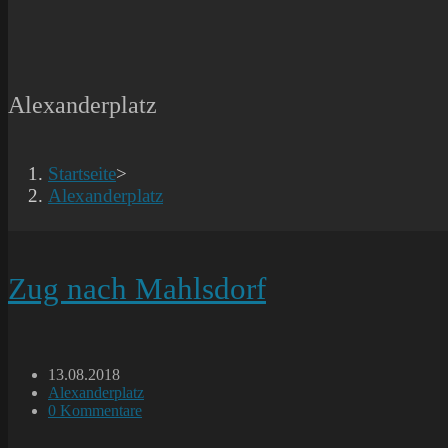
Alexanderplatz
Startseite
>
Alexanderplatz
Zug nach Mahlsdorf
Beitrag
13.08.2018
veröffentlicht:
Beitrags-
Alexanderplatz
Kategorie:
Beitrags-
0 Kommentare
Kommentare: