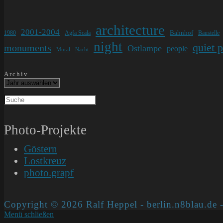
architecture
2001-2004
Bahnhof
1980
Agfa Scala
Baustelle
night
quiet 
monuments
Ostlampe
people
Mural
Nacht
Archiv
Photo-Projekte
Göstern
Lostkreuz
photo.grapf
Copyright © 2026 Ralf Heppel - berlin.n8blau.de -
Menü schließen