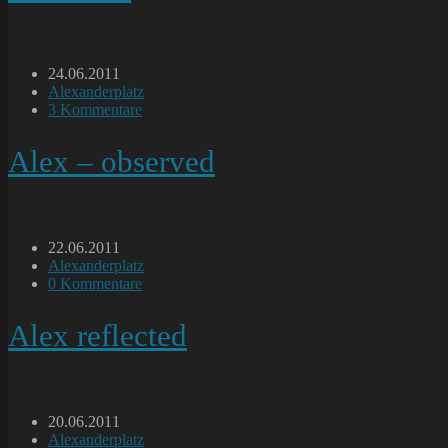
Beitrag
24.06.2011
veröffentlicht:
Beitrags-
Alexanderplatz
Kategorie:
Beitrags-
3 Kommentare
Kommentare:
Alex – observed
Beitrag
22.06.2011
veröffentlicht:
Beitrags-
Alexanderplatz
Kategorie:
Beitrags-
0 Kommentare
Kommentare:
Alex reflected
Beitrag
20.06.2011
veröffentlicht:
Beitrags-
Alexanderplatz