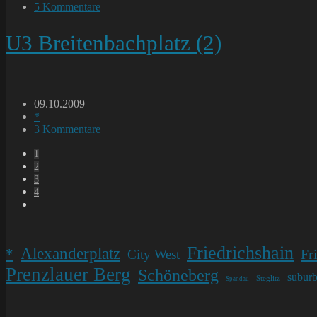
Kategorie:
Beitrags-
5 Kommentare
Kommentare:
U3 Breitenbachplatz (2)
Beitrag
09.10.2009
veröffentlicht:
Beitrags-
*
Kategorie:
Beitrags-
3 Kommentare
Kommentare:
1
2
3
4
Gehe
zur
nächsten
Seite
Friedrichshain
Alexanderplatz
*
Fr
City West
Prenzlauer Berg
Schöneberg
subur
Steglitz
Spandau