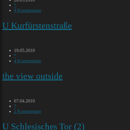
veröffentlicht:
Beitrags-
*
Kategorie:
Beitrags-
9 Kommentare
Kommentare:
U Kurfürstenstraße
Beitrag
19.05.2010
veröffentlicht:
Beitrags-
*
Kategorie:
Beitrags-
4 Kommentare
Kommentare:
the view outside
Beitrag
07.04.2010
veröffentlicht:
Beitrags-
*
Kategorie:
Beitrags-
2 Kommentare
Kommentare:
U Schlesisches Tor (2)