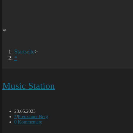
*
Startseite
>
*
Music Station
Beitrag
23.05.2023
veröffentlicht:
Beitrags-
*
/
Prenzlauer Berg
Kategorie:
Beitrags-
0 Kommentare
Kommentare: