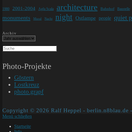
architecture
2001-2004
Bahnhof
1980
Agfa Scala
Baustelle
night
quiet 
monuments
Ostlampe
people
Mural
Nacht
Archiv
Photo-Projekte
Göstern
Lostkreuz
photo.grapf
Copyright © 2026 Ralf Heppel - berlin.n8blau.de -
Menü schließen
Startseite
Info