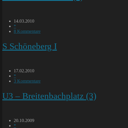
Beitrag
14.03.2010
veröffentlicht:
Beitrags-
*
Kategorie:
Beitrags-
8 Kommentare
Kommentare:
S Schöneberg I
Beitrag
17.02.2010
veröffentlicht:
Beitrags-
*
Kategorie:
Beitrags-
3 Kommentare
Kommentare:
U3 – Breitenbachplatz (3)
Beitrag
20.10.2009
veröffentlicht:
Beitrags-
*