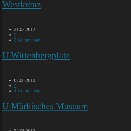
Westkreuz
Beitrag
21.03.2012
veröffentlicht:
Beitrags-
*
Kategorie:
Beitrags-
2 Kommentare
Kommentare:
U Wittenbergplatz
Beitrag
02.06.2010
veröffentlicht:
Beitrags-
*
Kategorie:
Beitrags-
4 Kommentare
Kommentare:
U Märkisches Museum
Beitrag
28.05.2010