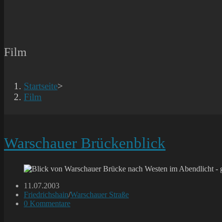
Film
Startseite
>
Film
Warschauer Brückenblick
Beitrag
11.07.2003
veröffentlicht:
Beitrags-
Friedrichshain
/
Warschauer Straße
Kategorie:
Beitrags-
0 Kommentare
Kommentare: