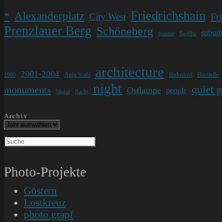
Friedrichshain
Alexanderplatz
*
Fr
City West
Prenzlauer Berg
Schöneberg
subur
Steglitz
Spandau
architecture
2001-2004
Bahnhof
1980
Agfa Scala
Baustelle
night
quiet 
monuments
Ostlampe
people
Mural
Nacht
Archiv
Photo-Projekte
Göstern
Lostkreuz
photo.grapf