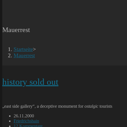
Mauerrest
Startseite
>
Mauerrest
history sold out
„east side gallery“, a deceptive monument for
ostalgic
tourists
Beitrag
26.11.2000
veröffentlicht:
Beitrags-
Friedrichshain
Kategorie:
Beitrags-
12 Kommentare