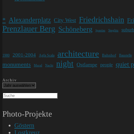
Kommentare:
Friedrichshain
Alexanderplatz
*
Fr
City West
Prenzlauer Berg
Schöneberg
subur
Steglitz
Spandau
architecture
2001-2004
Bahnhof
1980
Agfa Scala
Baustelle
night
quiet 
monuments
Ostlampe
people
Mural
Nacht
Archiv
Photo-Projekte
Göstern
Lostkreuz