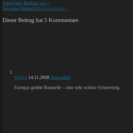
Weitere
Vorheriger Beitrag
Linie 1
Nächster Beitrag
Möckernbrücke 1
Artikel
ansehen
Dieser Beitrag hat 5 Kommentare
Robert
14.11.2008
Antworten
Europas größte Baustelle – eine sehr schöne Erinnerung.