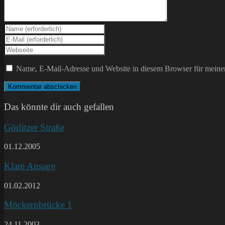
Gib
deinen
Gib
Namen
deine
Gib
oder
E-
deine
Benutzernamen
Mail-
Website-
Name, E-Mail-Adresse und Website in diesem Browser für meine
zum
Adresse
URL
Kommentieren
zum
ein
ein
Kommentieren
(optional)
ein
Das könnte dir auch gefallen
Görlitzer Straße
01.12.2005
Klare Ansage
01.02.2012
Möckernbrücke 1
24.11.2003