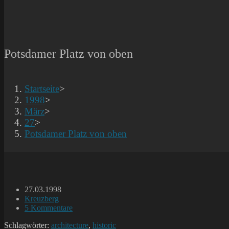
Potsdamer Platz von oben
Startseite
>
1998
>
März
>
27
>
Potsdamer Platz von oben
Beitrag
27.03.1998
veröffentlicht:
Beitrags-
Kreuzberg
Kategorie:
Beitrags-
5 Kommentare
Kommentare:
Schlagwörter:
architecture
,
historic