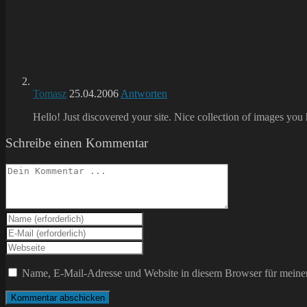
Tomasz
25.04.2006
Antworten
Hello! Just discovered your site. Nice collection of images y
Schreibe einen Kommentar
Kommentieren
Gib
deinen
Gib
Namen
deine
Gib
oder
E-
deine
Benutzernamen
Mail-
Website-
Name, E-Mail-Adresse und Website in diesem Browser für meine
zum
Adresse
URL
Kommentieren
zum
ein
ein
Kommentieren