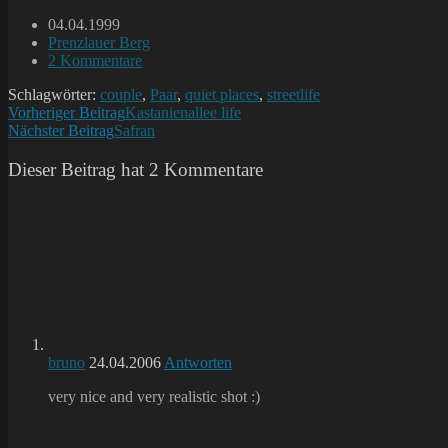
Beitrag
04.04.1999
veröffentlicht:
Beitrags-
Prenzlauer Berg
Kategorie:
Beitrags-
2 Kommentare
Kommentare:
Schlagwörter:
couple
,
Paar
,
quiet places
,
streetlife
Weitere
Vorheriger Beitrag
Kastanienallee life
Nächster Beitrag
Safran
Artikel
ansehen
Dieser Beitrag hat 2 Kommentare
bruno
24.04.2006
Antworten
very nice and very realistic shot :)