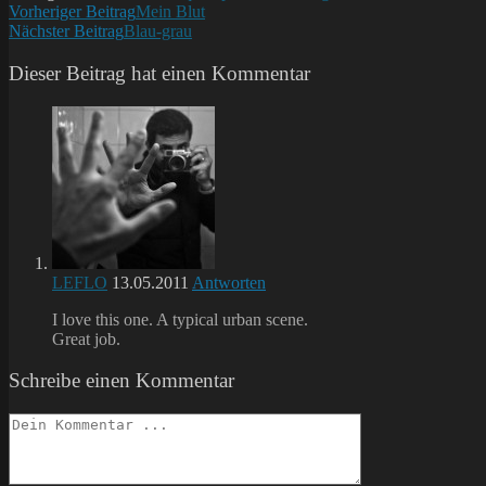
Weitere
Vorheriger Beitrag
Mein Blut
Nächster Beitrag
Blau-grau
Artikel
ansehen
Dieser Beitrag hat einen Kommentar
LEFLO
13.05.2011
Antworten
I love this one. A typical urban scene.
Great job.
Schreibe einen Kommentar
Kommentieren