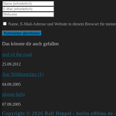
Gib
deinen
Gib
Namen
deine
Gib
oder
E-
deine
Benutzernamen
Mail-
Website-
Name, E-Mail-Adresse und Website in diesem Browser für meine
zum
Adresse
URL
Kommentieren
zum
ein
ein
Kommentieren
(optional)
ein
Das könnte dir auch gefallen
end of the road
25.09.2012
Am Nöldnerplatz (1)
04.09.2005
phone light
07.09.2005
Copyright © 2026 Ralf Heppel - berlin.n8blau.de -