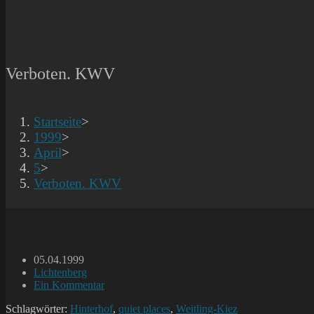
Verboten. KWV
Startseite
>
1999
>
April
>
5
>
Verboten. KWV
Beitrag
05.04.1999
veröffentlicht:
Beitrags-
Lichtenberg
Kategorie:
Beitrags-
Ein Kommentar
Kommentare:
Schlagwörter:
Hinterhof
,
quiet places
,
Weitling-Kiez