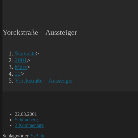
Yorckstraße – Aussteiger
Startseite
>
2001
>
März
>
22
>
Yorckstraße – Aussteiger
Beitrag
22.03.2001
veröffentlicht:
Beitrags-
Schöneberg
Kategorie:
Beitrags-
2 Kommentare
Kommentare:
Schlagwörter:
S-Bahn