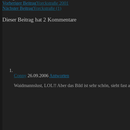
Weitere
Vorheriger Beitrag
Yorckstraße 2001
Nächster Beitrag
Yorckstraße (1)
Artikel
ansehen
Dieser Beitrag hat 2 Kommentare
Conny
26.09.2006
Antworten
Waidmannslust, LOL!! Aber das Bild ist sehr schön, sieht fast 