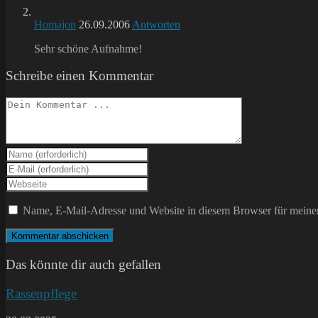
Homajon
26.09.2006
Antworten
Sehr schöne Aufnahme!
Schreibe einen Kommentar
Kommentieren
Gib
deinen
Gib
Namen
deine
Gib
oder
E-
deine
Benutzernamen
Mail-
Website-
Name, E-Mail-Adresse und Website in diesem Browser für meine
zum
Adresse
URL
Kommentieren
zum
ein
ein
Kommentieren
(optional)
ein
Das könnte dir auch gefallen
Rassenpflege