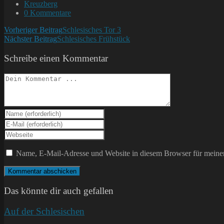
veröffentlicht:
Beitrags-
Kreuzberg
Kategorie:
Beitrags-
0 Kommentare
Kommentare:
Weitere
Vorheriger Beitrag
Schlesisches Tor 3
Nächster Beitrag
Schlesisches Frühstück
Artikel
ansehen
Schreibe einen Kommentar
Kommentieren
Gib
deinen
Gib
Namen
deine
Gib
oder
E-
deine
Benutzernamen
Mail-
Website-
Name, E-Mail-Adresse und Website in diesem Browser für meine
zum
Adresse
URL
Kommentieren
zum
ein
ein
Kommentieren
(optional)
ein
Das könnte dir auch gefallen
Auf der Schlesischen