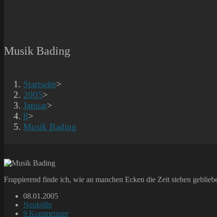
Musik Bading
Startseite
>
2005
>
Januar
>
8
>
Musik Bading
Frappierend finde ich, wie an manchen Ecken die Zeit stehen gebliebe
Beitrag
08.01.2005
veröffentlicht:
Beitrags-
Neukölln
Kategorie:
Beitrags-
9 Kommentare