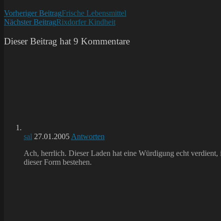
Kommentare:
Weitere
Vorheriger Beitrag
Frische Lebensmittel
Nächster Beitrag
Rixdorfer Kindheit
Artikel
ansehen
Dieser Beitrag hat 9 Kommentare
sal
27.01.2005
Antworten
Ach, herrlich. Dieser Laden hat eine Würdigung echt verdient, 
dieser Form bestehen.