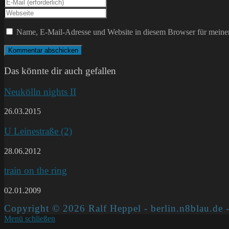
Gib
Namen
deine
Gib
oder
E-
deine
Benutzernamen
Mail-
Website-
Name, E-Mail-Adresse und Website in diesem Browser für meine
zum
Adresse
URL
Kommentieren
zum
ein
ein
Kommentieren
(optional)
ein
Das könnte dir auch gefallen
Neukölln nights II
26.03.2015
U Leinestraße (2)
28.06.2012
train on the ring
02.01.2009
Copyright © 2026 Ralf Heppel - berlin.n8blau.de -
Menü schließen