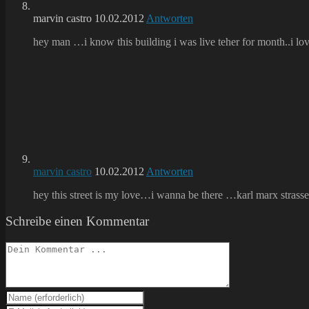
marvin castro
10.02.2012
Antworten
hey man …i know this building i was live teher for month..i love
marvin castro
10.02.2012
Antworten
hey this street is my love…i wanna be there …karl marx stras
Schreibe einen Kommentar
Kommentieren
Gib
deinen