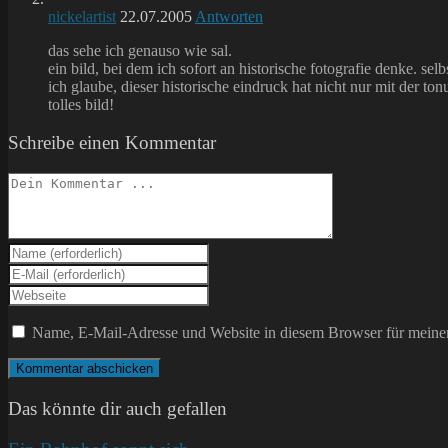
nickelartist
22.07.2005
Antworten
das sehe ich genauso wie sal.
ein bild, bei dem ich sofort an historische fotografie denke. selb
ich glaube, dieser historische eindruck hat nicht nur mit der to
tolles bild!
Schreibe einen Kommentar
Kommentieren
Gib
deinen
Gib
Namen
deine
Gib
oder
E-
deine
Benutzernamen
Mail-
Website-
Name, E-Mail-Adresse und Website in diesem Browser für meine
zum
Adresse
URL
Kommentieren
zum
ein
ein
Kommentieren
(optional)
ein
Das könnte dir auch gefallen