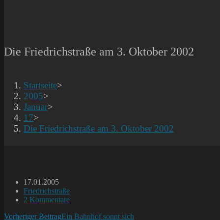
Die Friedrichstraße am 3. Oktober 2002
Startseite
>
2005
>
Januar
>
17
>
Die Friedrichstraße am 3. Oktober 2002
Beitrag
17.01.2005
veröffentlicht:
Beitrags-
Friedrichstraße
Kategorie:
Beitrags-
2 Kommentare
Kommentare:
Weitere
Vorheriger Beitrag
Ein Bahnhof sonnt sich