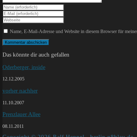
Gib
deinen
Gib
Namen
deine
Gib
oder
E-
deine
Benutzernamen
Mail-
Website-
Name, E-Mail-Adresse und Website in diesem Browser für meine
zum
Adresse
URL
Kommentieren
zum
ein
ein
Kommentieren
(optional)
ein
Das könnte dir auch gefallen
Oderberger, inside
12.12.2005
vorher nachher
11.10.2007
Prenzlauer Allee
08.11.2011
Copyright © 2026 Ralf Heppel - berlin.n8blau.de -