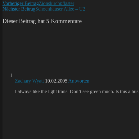
Weitere
Vorheriger Beitrag
Zionskirchpflaster
Nächster Beitrag
Schoenhauser Allee – U2
Artikel
ansehen
Dieser Beitrag hat 5 Kommentare
Zachary Wyatt
10.02.2005
Antworten
I always like the light trails. Don’t see green much. Is this a bus