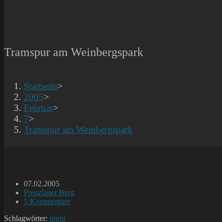
Tramspur am Weinbergspark
Startseite
>
2005
>
Februar
>
7
>
Tramspur am Weinbergspark
Beitrag
07.02.2005
veröffentlicht:
Beitrags-
Prenzlauer Berg
Kategorie:
Beitrags-
5 Kommentare
Kommentare:
Schlagwörter:
night