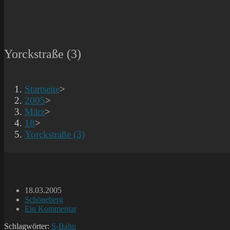
Yorckstraße (3)
Startseite
>
2005
>
März
>
18
>
Yorckstraße (3)
Beitrag
18.03.2005
veröffentlicht:
Beitrags-
Schöneberg
Kategorie:
Beitrags-
Ein Kommentar
Kommentare:
Schlagwörter:
S-Bahn