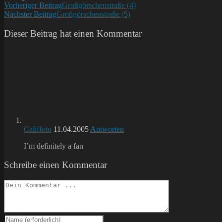
Weitere
Vorheriger Beitrag
Großgörschenstraße (4)
Nächster Beitrag
Großgörschenstraße (5)
Artikel
ansehen
Dieser Beitrag hat einen Kommentar
Califfoto
11.04.2005
Antworten
I’m definitely a fan
Schreibe einen Kommentar
Kommentieren
Gib