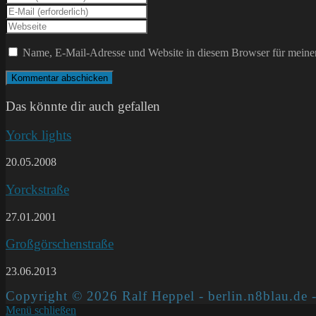
deinen
Gib
Namen
deine
Gib
oder
E-
deine
Benutzernamen
Mail-
Website-
Name, E-Mail-Adresse und Website in diesem Browser für meine
zum
Adresse
URL
Kommentieren
zum
ein
ein
Kommentieren
(optional)
ein
Das könnte dir auch gefallen
Yorck lights
20.05.2008
Yorckstraße
27.01.2001
Großgörschenstraße
23.06.2013
Copyright © 2026 Ralf Heppel - berlin.n8blau.de -
Menü schließen