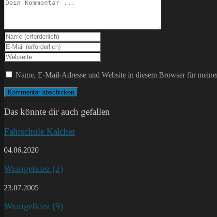
Kommentieren
Gib
deinen
Gib
Namen
deine
Gib
oder
E-
deine
Benutzernamen
Mail-
Website-
Name, E-Mail-Adresse und Website in diesem Browser für meine
zum
Adresse
URL
Kommentieren
zum
ein
ein
Kommentieren
(optional)
ein
Das könnte dir auch gefallen
Fahrschule Kalcher
04.06.2020
Wrangelkiez (2)
23.07.2005
Wrangelkiez (9)