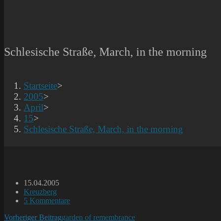
Schlesische Straße, March, in the morning
Startseite
>
2005
>
April
>
15
>
Schlesische Straße, March, in the morning
Beitrag
15.04.2005
veröffentlicht:
Beitrags-
Kreuzberg
Kategorie:
Beitrags-
5 Kommentare
Kommentare:
Weitere
Vorheriger Beitrag
garden of remembrance