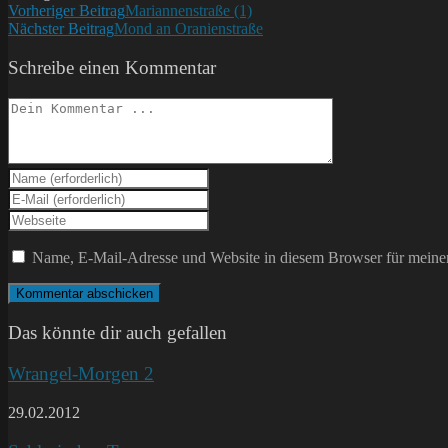
Weitere
Vorheriger Beitrag
Mariannenstraße (1)
Nächster Beitrag
Mond an Oranienstraße
Artikel
ansehen
Schreibe einen Kommentar
Kommentieren
Gib
deinen
Gib
Namen
deine
Gib
oder
E-
deine
Benutzernamen
Mail-
Website-
Name, E-Mail-Adresse und Website in diesem Browser für meine
zum
Adresse
URL
Kommentieren
zum
ein
ein
Kommentieren
(optional)
ein
Das könnte dir auch gefallen
Wrangel-Morgen 2
29.02.2012