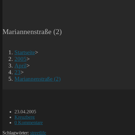
Mariannenstraße (2)
Startseite
>
2005
>
April
>
23
>
Mariannenstraße (2)
Beitrag
23.04.2005
veröffentlicht:
Beitrags-
Kreuzberg
Kategorie:
Beitrags-
0 Kommentare
Kommentare:
Schlagwörter:
streetlife