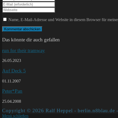
deinen
Gib
Namen
deine
Gib
oder
E-
deine
Benutzernamen
Mail-
Website-
Name, E-Mail-Adresse und Website in diesem Browser für meine
zum
Adresse
URL
Kommentieren
zum
ein
ein
Kommentieren
(optional)
ein
Das könnte dir auch gefallen
run for their tramway
26.05.2023
Auf Deck 5
01.11.2007
Peter*Pan
25.04.2008
Copyright © 2026 Ralf Heppel - berlin.n8blau.de -
Menü schließen