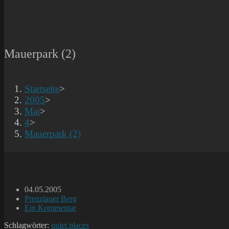
Mauerpark (2)
Startseite
>
2005
>
Mai
>
4
>
Mauerpark (2)
Beitrag
04.05.2005
veröffentlicht:
Beitrags-
Prenzlauer Berg
Kategorie:
Beitrags-
Ein Kommentar
Kommentare:
Schlagwörter:
quiet places