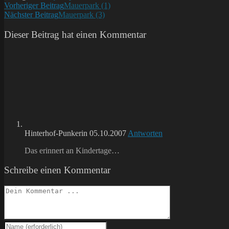
Weitere
Vorheriger Beitrag
Mauerpark (1)
Nächster Beitrag
Mauerpark (3)
Artikel
ansehen
Dieser Beitrag hat einen Kommentar
Hinterhof-Punkerin
05.10.2007
Antworten
Das erinnert an Kindertage…
Schreibe einen Kommentar
Kommentieren
Gib