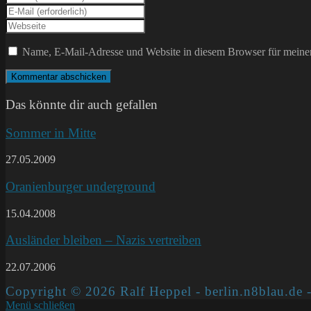
deinen
Gib
Namen
deine
Gib
oder
E-
deine
Benutzernamen
Mail-
Website-
Name, E-Mail-Adresse und Website in diesem Browser für meine
zum
Adresse
URL
Kommentieren
zum
ein
ein
Kommentieren
(optional)
ein
Das könnte dir auch gefallen
Sommer in Mitte
27.05.2009
Oranienburger underground
15.04.2008
Ausländer bleiben – Nazis vertreiben
22.07.2006
Copyright © 2026 Ralf Heppel - berlin.n8blau.de -
Menü schließen