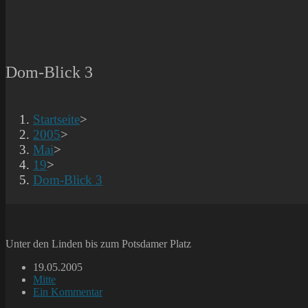
Dom-Blick 3
Startseite
>
2005
>
Mai
>
19
>
Dom-Blick 3
Unter den Linden bis zum Potsdamer Platz
Beitrag
19.05.2005
veröffentlicht:
Beitrags-
Mitte
Kategorie:
Beitrags-
Ein Kommentar
Kommentare: