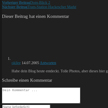
Weitere
Vorheriger Beitrag
Dom-Blick 2
Nächster Beitrag
Tram-Station Hackescher Markt
Artikel
ansehen
Dieser Beitrag hat einen Kommentar
okilee
14.07.2005
Antworten
Habe dein Blog heute entdeckt. Tolle Photos, aber dieses hier ge
Schreibe einen Kommentar
Kommentieren
Gib