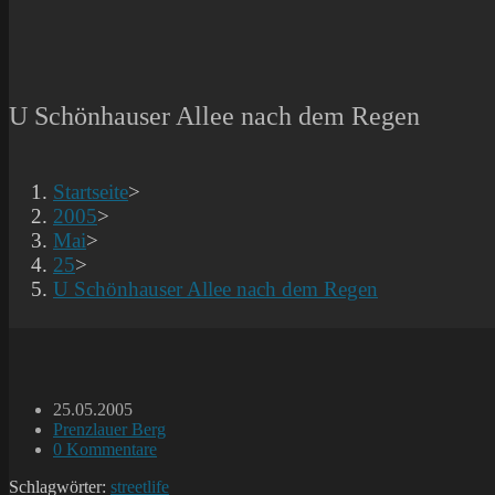
U Schönhauser Allee nach dem Regen
Startseite
>
2005
>
Mai
>
25
>
U Schönhauser Allee nach dem Regen
Beitrag
25.05.2005
veröffentlicht:
Beitrags-
Prenzlauer Berg
Kategorie:
Beitrags-
0 Kommentare
Kommentare:
Schlagwörter:
streetlife