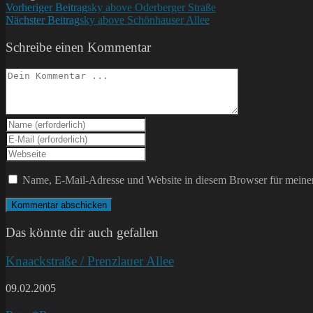
Weitere
Vorheriger Beitrag
sky above Oderberger Straße
Nächster Beitrag
sky above Schönhauser Allee
Artikel
ansehen
Schreibe einen Kommentar
Kommentieren
Gib
deinen
Gib
Namen
deine
Gib
oder
E-
deine
Benutzernamen
Mail-
Website-
Name, E-Mail-Adresse und Website in diesem Browser für meine
zum
Adresse
URL
Kommentieren
zum
ein
ein
Kommentieren
(optional)
ein
Das könnte dir auch gefallen
Knaackstraße / Prenzlauer Allee
09.02.2005