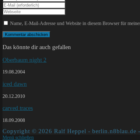
deinen
Gib
Namen
deine
Gib
oder
E-
deine
Benutzernamen
Mail-
Website-
Name, E-Mail-Adresse und Website in diesem Browser für meine
zum
Adresse
URL
Kommentieren
zum
ein
ein
Kommentieren
(optional)
ein
Das könnte dir auch gefallen
Oberbaum night 2
19.08.2004
iced dawn
20.12.2010
carved traces
18.09.2008
Copyright © 2026 Ralf Heppel - berlin.n8blau.de -
Menü schließen