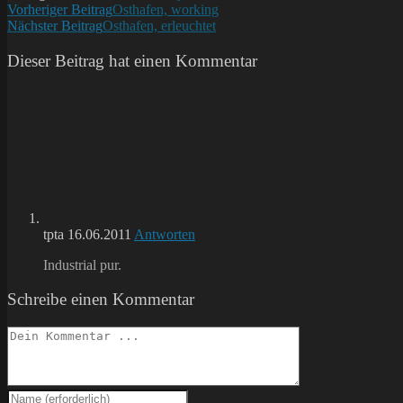
Weitere
Vorheriger Beitrag
Osthafen, working
Nächster Beitrag
Osthafen, erleuchtet
Artikel
ansehen
Dieser Beitrag hat einen Kommentar
tpta
16.06.2011
Antworten
Industrial pur.
Schreibe einen Kommentar
Kommentieren
Gib