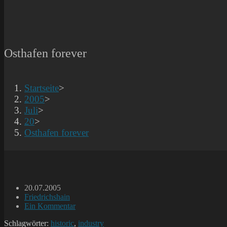
Osthafen forever
Startseite
>
2005
>
Juli
>
20
>
Osthafen forever
Beitrag
20.07.2005
veröffentlicht:
Beitrags-
Friedrichshain
Kategorie:
Beitrags-
Ein Kommentar
Kommentare:
Schlagwörter:
historic
,
industry