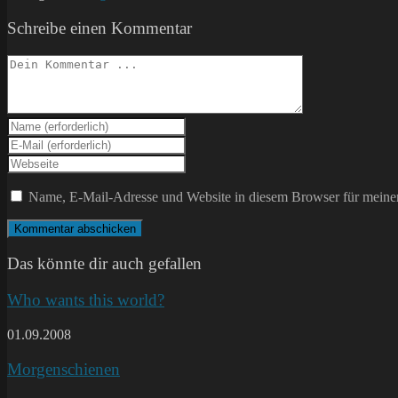
Schreibe einen Kommentar
Kommentieren
Gib
deinen
Gib
Namen
deine
Gib
oder
E-
deine
Benutzernamen
Mail-
Website-
Name, E-Mail-Adresse und Website in diesem Browser für meine
zum
Adresse
URL
Kommentieren
zum
ein
ein
Kommentieren
(optional)
ein
Das könnte dir auch gefallen
Who wants this world?
01.09.2008
Morgenschienen