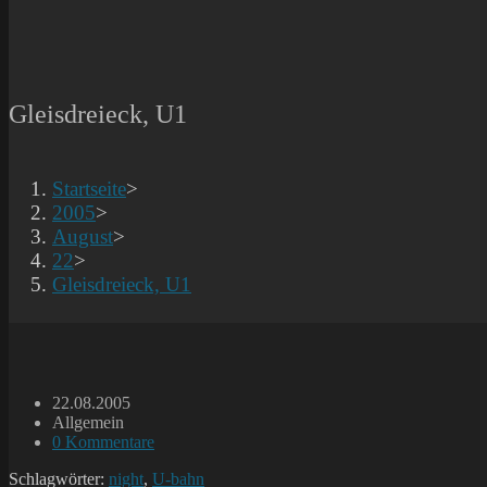
Gleisdreieck, U1
Startseite
>
2005
>
August
>
22
>
Gleisdreieck, U1
Beitrag
22.08.2005
veröffentlicht:
Beitrags-
Allgemein
Kategorie:
Beitrags-
0 Kommentare
Kommentare:
Schlagwörter:
night
,
U-bahn