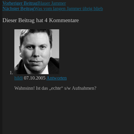
Weitere
Vorheriger Beitrag
Blauer Jammer
Nächster Beitrag
Was vom langen Jammer übrig blieb
Artikel
ansehen
Dieser Beitrag hat 4 Kommentare
hildi
07.10.2005
Antworten
Wahnsinn! Ist das „echte“ s/w Aufnahmen?