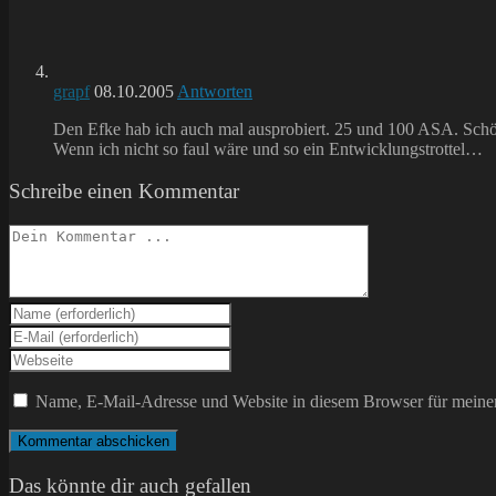
grapf
08.10.2005
Antworten
Den Efke hab ich auch mal ausprobiert. 25 und 100 ASA. Schö
Wenn ich nicht so faul wäre und so ein Entwicklungstrottel…
Schreibe einen Kommentar
Kommentieren
Gib
deinen
Gib
Namen
deine
Gib
oder
E-
deine
Benutzernamen
Mail-
Website-
Name, E-Mail-Adresse und Website in diesem Browser für meine
zum
Adresse
URL
Kommentieren
zum
ein
ein
Kommentieren
(optional)
ein
Das könnte dir auch gefallen