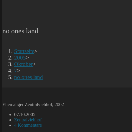
no ones land
Startseite
>
2005
>
Oktober
>
7
>
no ones land
Ehemaliger Zentralviehhof, 2002
Beitrag
07.10.2005
veröffentlicht:
Beitrags-
Zentralviehhof
Kategorie:
Beitrags-
4 Kommentare
Kommentare: