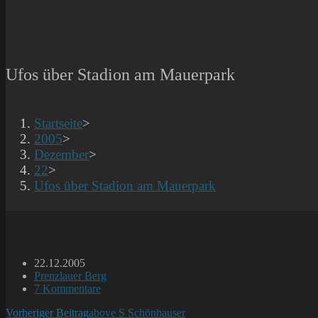
Ufos über Stadion am Mauerpark
Startseite
>
2005
>
Dezember
>
22
>
Ufos über Stadion am Mauerpark
Beitrag
22.12.2005
veröffentlicht:
Beitrags-
Prenzlauer Berg
Kategorie:
Beitrags-
7 Kommentare
Kommentare:
Weitere
Vorheriger Beitrag
above S Schönhauser