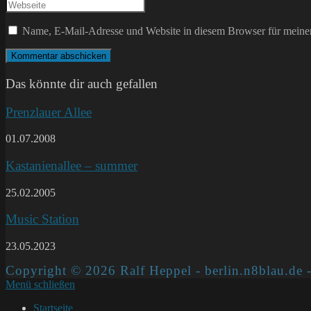
deine
Gib
oder
E-
deine
Benutzernamen
Mail-
Website-
Name, E-Mail-Adresse und Website in diesem Browser für meine
zum
Adresse
URL
Kommentieren
zum
ein
ein
Kommentieren
(optional)
ein
Das könnte dir auch gefallen
Prenzlauer Allee
01.07.2008
Kastanienallee – summer
25.02.2005
Music Station
23.05.2023
Copyright © 2026 Ralf Heppel - berlin.n8blau.de -
Menü schließen
Startseite