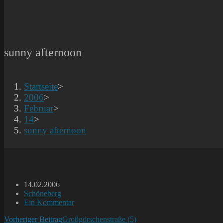
sunny afternoon
Startseite
>
2006
>
Februar
>
14
>
sunny afternoon
Beitrag
14.02.2006
veröffentlicht:
Beitrags-
Schöneberg
Kategorie:
Beitrags-
Ein Kommentar
Kommentare:
Weitere
Vorheriger Beitrag
Großgörschenstraße (5)