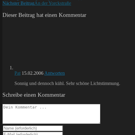
Nächster Beitrag
An der Yorckstraße
Artikel
ansehen
Dieser Beitrag hat einen Kommentar
Pat
15.02.2006
Antworten
Sonnig und dennoch kühl. Sehr schöne Lichtstimmung.
Schreibe einen Kommentar
Kommentieren
Gib
deinen
Gib