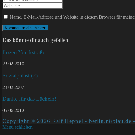
Namen
deine
Gib
oder
E-
deine
Benutzernamen
Mail-
Website-
Name, E-Mail-Adresse und Website in diesem Browser für meine
zum
Adresse
URL
Kommentieren
zum
ein
ein
Kommentieren
(optional)
ein
Das könnte dir auch gefallen
frozen Yorckstraße
23.02.2010
Sozialpalast (2)
23.02.2007
Danke für das Lächeln!
05.06.2012
Copyright © 2026 Ralf Heppel - berlin.n8blau.de -
Menü schließen