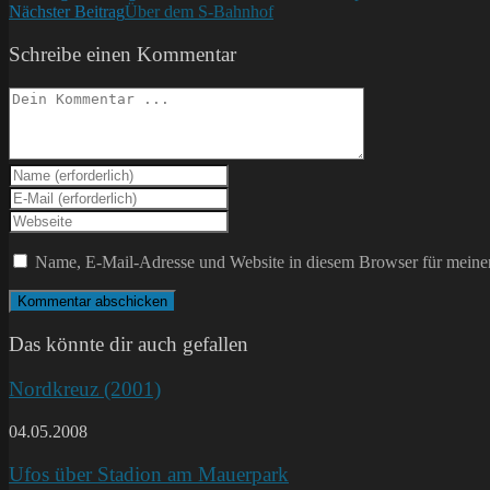
Nächster Beitrag
Über dem S-Bahnhof
Artikel
ansehen
Schreibe einen Kommentar
Kommentieren
Gib
deinen
Gib
Namen
deine
Gib
oder
E-
deine
Benutzernamen
Mail-
Website-
Name, E-Mail-Adresse und Website in diesem Browser für meine
zum
Adresse
URL
Kommentieren
zum
ein
ein
Kommentieren
(optional)
ein
Das könnte dir auch gefallen
Nordkreuz (2001)
04.05.2008
Ufos über Stadion am Mauerpark