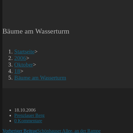
Bäume am Wasserturm
Startseite
>
2006
>
Oktober
>
18
>
Bäume am Wasserturm
Beitrag
18.10.2006
veröffentlicht:
Beitrags-
Prenzlauer Berg
Kategorie:
Beitrags-
0 Kommentare
Kommentare:
Weitere
Vorheriger Beitrag
Schönhauser Allee, an der Rampe