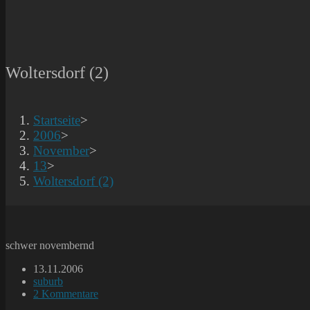
Woltersdorf (2)
Startseite
>
2006
>
November
>
13
>
Woltersdorf (2)
schwer novembernd
Beitrag
13.11.2006
veröffentlicht:
Beitrags-
suburb
Kategorie:
Beitrags-
2 Kommentare
Kommentare: