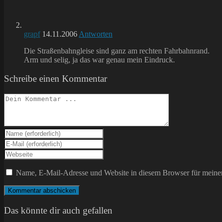
grapf
14.11.2006
Antworten
Die Straßenbahngleise sind ganz am rechten Fahrbahnrand.
Arm und selig, ja das war genau mein Eindruck.
Schreibe einen Kommentar
Kommentieren
Gib
deinen
Gib
Namen
deine
Gib
oder
E-
deine
Benutzernamen
Mail-
Website-
Name, E-Mail-Adresse und Website in diesem Browser für meine
zum
Adresse
URL
Kommentieren
zum
ein
ein
Kommentieren
(optional)
ein
Das könnte dir auch gefallen