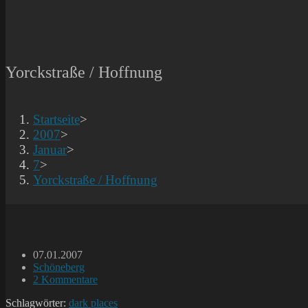
Yorckstraße / Hoffnung
Startseite
>
2007
>
Januar
>
7
>
Yorckstraße / Hoffnung
Beitrag
07.01.2007
veröffentlicht:
Beitrags-
Schöneberg
Kategorie:
Beitrags-
2 Kommentare
Kommentare:
Schlagwörter:
dark places