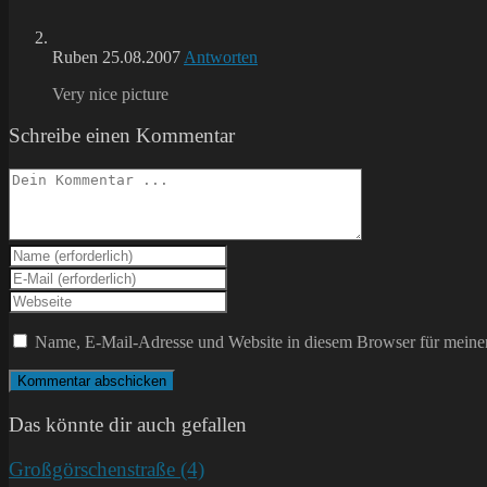
Ruben
25.08.2007
Antworten
Very nice picture
Schreibe einen Kommentar
Kommentieren
Gib
deinen
Gib
Namen
deine
Gib
oder
E-
deine
Benutzernamen
Mail-
Website-
Name, E-Mail-Adresse und Website in diesem Browser für meine
zum
Adresse
URL
Kommentieren
zum
ein
ein
Kommentieren
(optional)
ein
Das könnte dir auch gefallen
Großgörschenstraße (4)