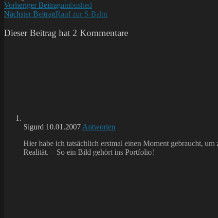
Weitere
Vorheriger Beitrag
ambushed
Nächster Beitrag
Rauf zur S-Bahn
Artikel
ansehen
Dieser Beitrag hat 2 Kommentare
Sigurd
10.01.2007
Antworten
Hier habe ich tatsächlich erstmal einen Moment gebraucht, um zu
Realität. – So ein Bild gehört ins Portfolio!