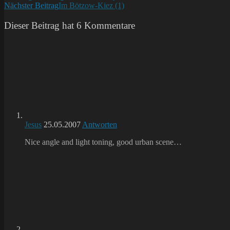
Nächster Beitrag
Im Bötzow-Kiez (1)
Artikel
ansehen
Dieser Beitrag hat 6 Kommentare
Jesus
25.05.2007
Antworten
Nice angle and light toning, good urban scene…