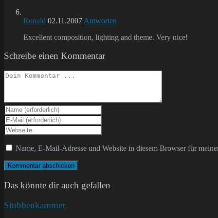
Ronald
02.11.2007
Antworten
Excellent composition, lighting and theme. Very nice!
Schreibe einen Kommentar
Kommentieren
Gib
deinen
Gib
Namen
deine
Gib
oder
E-
deine
Benutzernamen
Mail-
Website-
Name, E-Mail-Adresse und Website in diesem Browser für meine
zum
Adresse
URL
Kommentieren
zum
ein
ein
Kommentieren
(optional)
ein
Das könnte dir auch gefallen
Stubbenkammer