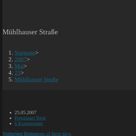
Mühlhauser Straße
Startseite
>
2007
>
Mai
>
25
>
Mühlhauser Straße
Beitrag
25.05.2007
veröffentlicht:
Beitrags-
Prenzlauer Berg
Kategorie:
Beitrags-
6 Kommentare
Kommentare:
Weitere
Vorheriger Beitrag
one of these days