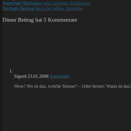
Weitere
Vorheriger Beitrag
der ganz normale Waahnsinn
Nächster Beitrag
check the yellow timetable
Artikel
ansehen
Dieser Beitrag hat 5 Kommentare
Sigurd
23.01.2008
Antworten
Wow! Wo ist das, welche Strasse? – Oder besser: Wann ist das?