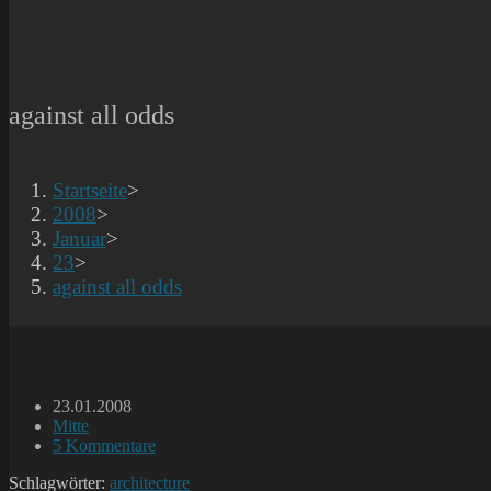
against all odds
Startseite
>
2008
>
Januar
>
23
>
against all odds
Beitrag
23.01.2008
veröffentlicht:
Beitrags-
Mitte
Kategorie:
Beitrags-
5 Kommentare
Kommentare:
Schlagwörter:
architecture