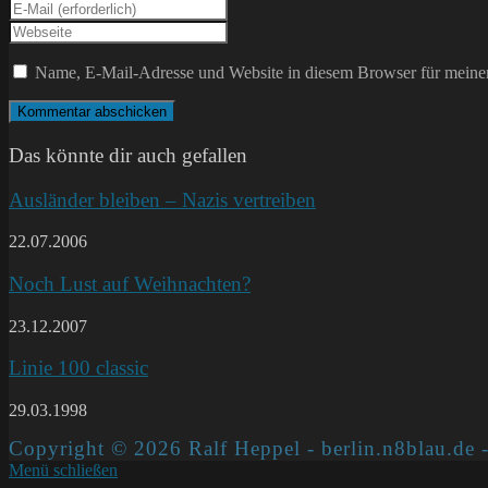
deinen
Gib
Namen
deine
Gib
oder
E-
deine
Benutzernamen
Mail-
Website-
Name, E-Mail-Adresse und Website in diesem Browser für meine
zum
Adresse
URL
Kommentieren
zum
ein
ein
Kommentieren
(optional)
ein
Das könnte dir auch gefallen
Ausländer bleiben – Nazis vertreiben
22.07.2006
Noch Lust auf Weihnachten?
23.12.2007
Linie 100 classic
29.03.1998
Copyright © 2026 Ralf Heppel - berlin.n8blau.de -
Menü schließen