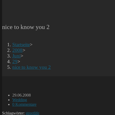
nice to know you 2
Startseite
>
2008
>
Juni
>
29
>
nice to know you 2
Beitrag
29.06.2008
veröffentlicht:
Beitrags-
Wedding
Kategorie:
Beitrags-
0 Kommentare
Kommentare:
Schlagwörter:
streetlife