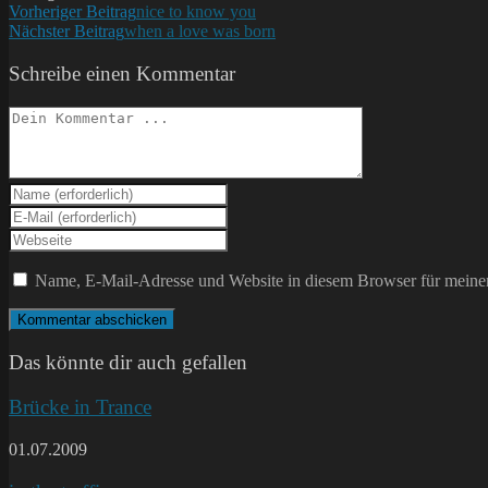
Weitere
Vorheriger Beitrag
nice to know you
Nächster Beitrag
when a love was born
Artikel
ansehen
Schreibe einen Kommentar
Kommentieren
Gib
deinen
Gib
Namen
deine
Gib
oder
E-
deine
Benutzernamen
Mail-
Website-
Name, E-Mail-Adresse und Website in diesem Browser für meine
zum
Adresse
URL
Kommentieren
zum
ein
ein
Kommentieren
(optional)
ein
Das könnte dir auch gefallen
Brücke in Trance
01.07.2009