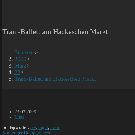
Tram-Ballett am Hackeschen Markt
Startseite
>
2009
>
März
>
23
>
Tram-Ballett am Hackeschen Markt
Beitrag
23.03.2009
veröffentlicht:
Beitrags-
Mitte
Kategorie:
Schlagwörter:
fav
,
night
,
Tram
Weitere
Vorheriger Beitrag
wheeled