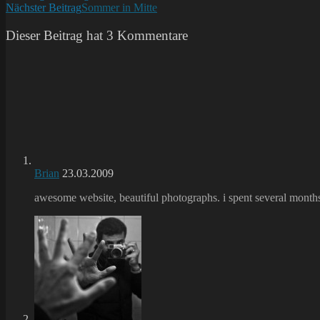
Nächster Beitrag
Sommer in Mitte
Artikel
ansehen
Dieser Beitrag hat 3 Kommentare
Brian
23.03.2009
awesome website, beautiful photographs. i spent several months