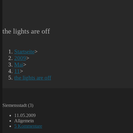
the lights are off
Startseite
>
2009
>
Mai
>
11
>
the lights are off
Siemensstadt (3)
Beitrag
11.05.2009
veröffentlicht:
Beitrags-
Allgemein
Kategorie:
Beitrags-
5 Kommentare
Kommentare: