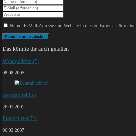
Gib
deinen
Gib
Namen
deine
Gib
oder
E-
deine
Benutzernamen
Mail-
Website-
Name, E-Mail-Adresse und Website in diesem Browser für meine
zum
Adresse
URL
Kommentieren
zum
ein
ein
Kommentieren
(optional)
ein
Das könnte dir auch gefallen
Wrangelkiez (5)
08.08.2005
Zentralviehhof
26.01.2001
Frankfurter Tor
06.03.2007