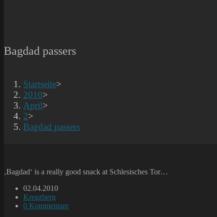
Bagdad passers
Startseite
>
2010
>
April
>
2
>
Bagdad passers
‚Bagdad‘ is a really good snack at Schlesisches Tor…
Beitrag
02.04.2010
veröffentlicht:
Beitrags-
Kreuzberg
Kategorie:
Beitrags-
0 Kommentare
Kommentare: