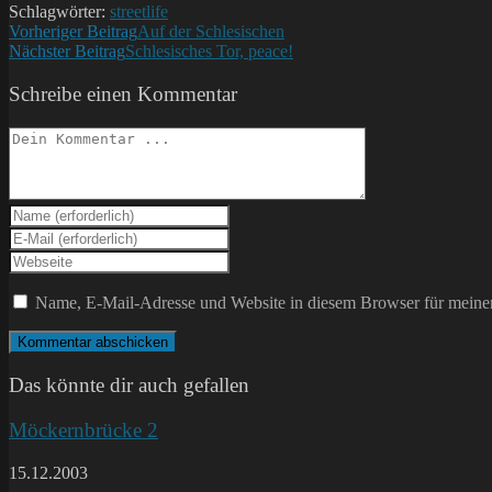
Schlagwörter:
streetlife
Weitere
Vorheriger Beitrag
Auf der Schlesischen
Nächster Beitrag
Schlesisches Tor, peace!
Artikel
ansehen
Schreibe einen Kommentar
Kommentieren
Gib
deinen
Gib
Namen
deine
Gib
oder
E-
deine
Benutzernamen
Mail-
Website-
Name, E-Mail-Adresse und Website in diesem Browser für meine
zum
Adresse
URL
Kommentieren
zum
ein
ein
Kommentieren
(optional)
ein
Das könnte dir auch gefallen
Möckernbrücke 2
15.12.2003