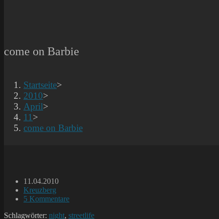
come on Barbie
Startseite
>
2010
>
April
>
11
>
come on Barbie
Beitrag
11.04.2010
veröffentlicht:
Beitrags-
Kreuzberg
Kategorie:
Beitrags-
5 Kommentare
Kommentare:
Schlagwörter:
night
,
streetlife