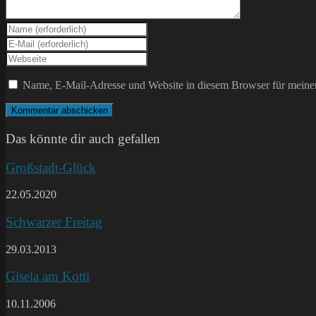
Gib
deinen
Gib
Namen
deine
Gib
oder
E-
deine
Benutzernamen
Mail-
Website-
Name, E-Mail-Adresse und Website in diesem Browser für meine
zum
Adresse
URL
Kommentieren
zum
ein
ein
Kommentieren
(optional)
ein
Das könnte dir auch gefallen
Großstadt-Glück
22.05.2020
Schwarzer Freitag
29.03.2013
Gisela am Kotti
10.11.2006