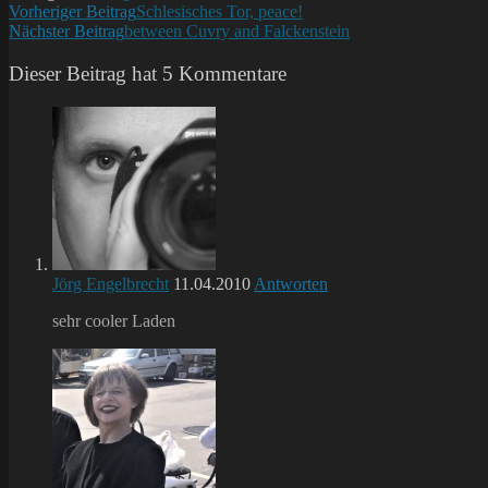
Weitere
Vorheriger Beitrag
Schlesisches Tor, peace!
Nächster Beitrag
between Cuvry and Falckenstein
Artikel
ansehen
Dieser Beitrag hat 5 Kommentare
Jörg Engelbrecht
11.04.2010
Antworten
sehr cooler Laden