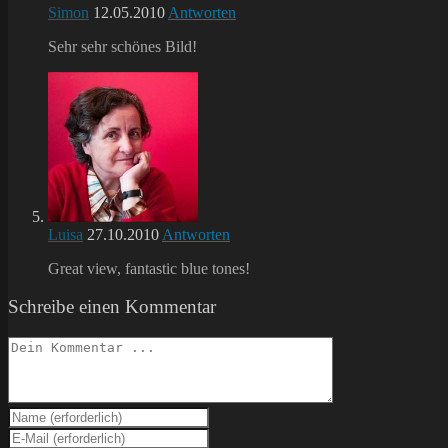
Simon
12.05.2010
Antworten
Sehr sehr schönes Bild!
Luisa
27.10.2010
Antworten
Great view, fantastic blue tones!
Schreibe einen Kommentar
Kommentieren
Gib
deinen
Gib