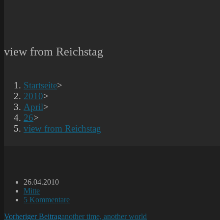
view from Reichstag
Startseite
>
2010
>
April
>
26
>
view from Reichstag
Beitrag
26.04.2010
veröffentlicht:
Beitrags-
Mitte
Kategorie:
Beitrags-
5 Kommentare
Kommentare:
Weitere
Vorheriger Beitrag
another time, another world