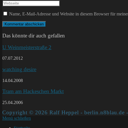
Namen
deine
Gib
oder
E-
deine
Benutzernamen
Mail-
Website-
Name, E-Mail-Adresse und Website in diesem Browser für meine
zum
Adresse
URL
Kommentieren
zum
ein
ein
Kommentieren
(optional)
ein
Das könnte dir auch gefallen
U Weinmeisterstraße 2
07.07.2012
watching desire
14.04.2008
Tram am Hackeschen Markt
25.04.2006
Copyright © 2026 Ralf Heppel - berlin.n8blau.de -
Menü schließen
Startseite