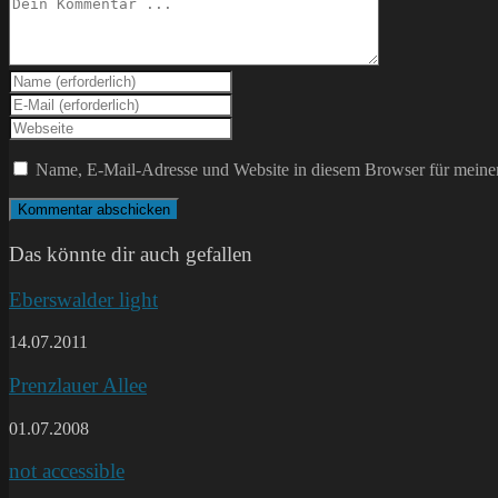
Kommentieren
Gib
deinen
Gib
Namen
deine
Gib
oder
E-
deine
Benutzernamen
Mail-
Website-
Name, E-Mail-Adresse und Website in diesem Browser für meine
zum
Adresse
URL
Kommentieren
zum
ein
ein
Kommentieren
(optional)
ein
Das könnte dir auch gefallen
Eberswalder light
14.07.2011
Prenzlauer Allee
01.07.2008
not accessible