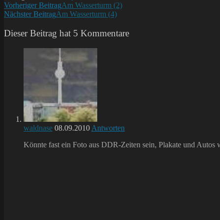
Weitere
Vorheriger Beitrag
Am Wasserturm (2)
Nächster Beitrag
Am Wasserturm (4)
Artikel
ansehen
Dieser Beitrag hat 5 Kommentare
waldnase
08.09.2010
Antworten
Könnte fast ein Foto aus DDR-Zeiten sein, Plakate und Autos 