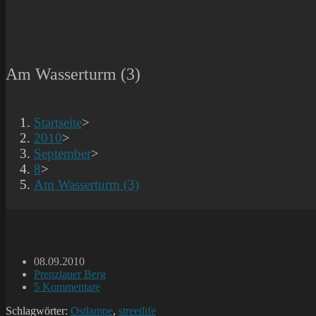
Am Wasserturm (3)
Startseite
>
2010
>
September
>
8
>
Am Wasserturm (3)
Beitrag
08.09.2010
veröffentlicht:
Beitrags-
Prenzlauer Berg
Kategorie:
Beitrags-
5 Kommentare
Kommentare:
Schlagwörter:
Ostlampe
,
streetlife