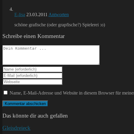
E-lisa
23.03.2011
Antworten
schöne grafische (oder grapfische?) Spielerei :o)
Schreibe einen Kommentar
Kommentieren
Gib
deinen
Gib
Namen
deine
Gib
oder
E-
deine
Benutzernamen
Mail-
Website-
Name, E-Mail-Adresse und Website in diesem Browser für meine
zum
Adresse
URL
Kommentieren
zum
ein
ein
Kommentieren
(optional)
ein
Das könnte dir auch gefallen
Gleisdreieck