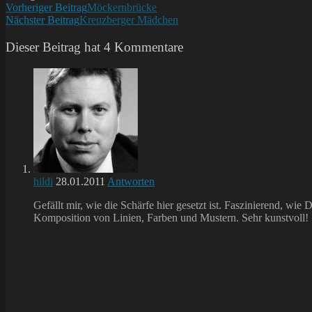
Weitere
Vorheriger Beitrag
Möckernbrücke
Nächster Beitrag
Kreuzberger Mädchen
Artikel
ansehen
Dieser Beitrag hat 4 Kommentare
hildi
28.01.2011
Antworten
Gefällt mir, wie die Schärfe hier gesetzt ist. Faszinierend, w
Komposition von Linien, Farben und Mustern. Sehr kunstvoll!