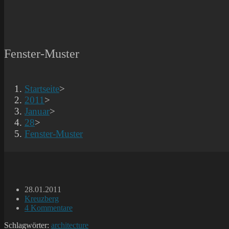
Fenster-Muster
Startseite
>
2011
>
Januar
>
28
>
Fenster-Muster
Beitrag
28.01.2011
veröffentlicht:
Beitrags-
Kreuzberg
Kategorie:
Beitrags-
4 Kommentare
Kommentare:
Schlagwörter:
architecture