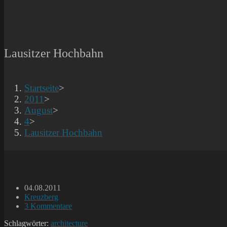
Lausitzer Hochbahn
Startseite
>
2011
>
August
>
4
>
Lausitzer Hochbahn
Beitrag
04.08.2011
veröffentlicht:
Beitrags-
Kreuzberg
Kategorie:
Beitrags-
3 Kommentare
Kommentare:
Schlagwörter:
architecture