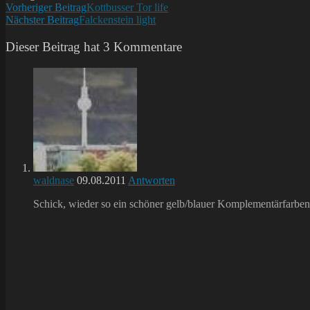
Weitere
Vorheriger Beitrag
Kottbusser Tor life
Nächster Beitrag
Falckenstein light
Artikel
ansehen
Dieser Beitrag hat 3 Kommentare
waldnase
09.08.2011
Antworten
Schick, wieder so ein schöner gelb/blauer Komplementärfarben-