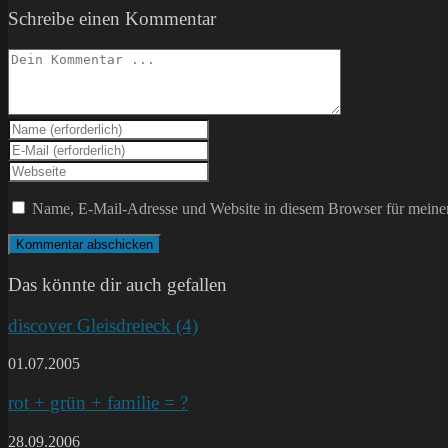
Schreibe einen Kommentar
Kommentieren
Gib
deinen
Gib
Namen
deine
Gib
oder
E-
deine
Benutzernamen
Mail-
Website-
Name, E-Mail-Adresse und Website in diesem Browser für meine
zum
Adresse
URL
Kommentieren
zum
ein
ein
Kommentieren
(optional)
ein
Das könnte dir auch gefallen
discover Gleisdreieck (4)
01.07.2005
rot + grün + familie = ?
28.09.2006