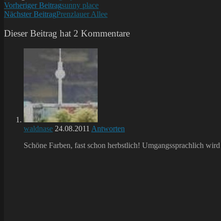
Weitere
Vorheriger Beitrag
sunny place
Nächster Beitrag
Prenzlauer Allee
Artikel
ansehen
Dieser Beitrag hat 2 Kommentare
waldnase
24.08.2011
Antworten
Schöne Farben, fast schon herbstlich! Umgangssprachlich wir