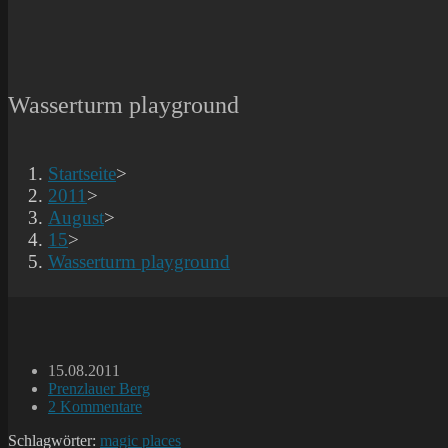
Wasserturm playground
Startseite
>
2011
>
August
>
15
>
Wasserturm playground
Beitrag
15.08.2011
veröffentlicht:
Beitrags-
Prenzlauer Berg
Kategorie:
Beitrags-
2 Kommentare
Kommentare:
Schlagwörter:
magic places