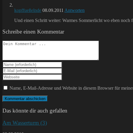
kopffueßelnde
08.09.2011
Antworten
Und einen Schritt weiter: Warmes Sommerlicht wo eben noch fe
Schreibe einen Kommentar
Kommentieren
Gib
deinen
Gib
Namen
deine
Gib
oder
E-
deine
Benutzernamen
Mail-
Website-
Name, E-Mail-Adresse und Website in diesem Browser für meine
zum
Adresse
URL
Kommentieren
zum
ein
ein
Kommentieren
(optional)
ein
Das könnte dir auch gefallen
Am Wasserturm (3)