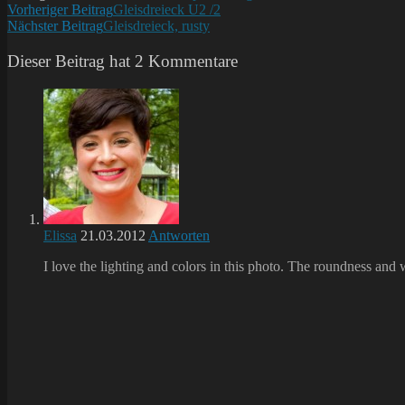
Weitere
Vorheriger Beitrag
Gleisdreieck U2 /2
Nächster Beitrag
Gleisdreieck, rusty
Artikel
ansehen
Dieser Beitrag hat 2 Kommentare
Elissa
21.03.2012
Antworten
I love the lighting and colors in this photo. The roundness and wa