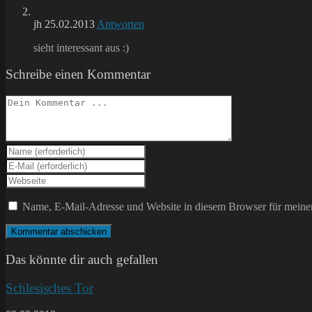
jh
25.02.2013
Antworten
sieht interessant aus :)
Schreibe einen Kommentar
Kommentieren
Gib
deinen
Gib
Namen
deine
Gib
oder
E-
deine
Benutzernamen
Mail-
Website-
Name, E-Mail-Adresse und Website in diesem Browser für meine
zum
Adresse
URL
Kommentieren
zum
ein
ein
Kommentieren
(optional)
ein
Das könnte dir auch gefallen
Schlesisches Tor