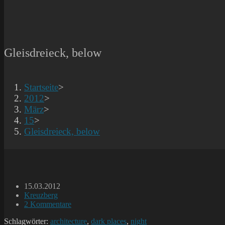
Gleisdreieck, below
Startseite
>
2012
>
März
>
15
>
Gleisdreieck, below
Beitrag
15.03.2012
veröffentlicht:
Beitrags-
Kreuzberg
Kategorie:
Beitrags-
2 Kommentare
Kommentare:
Schlagwörter:
architecture
,
dark places
,
night