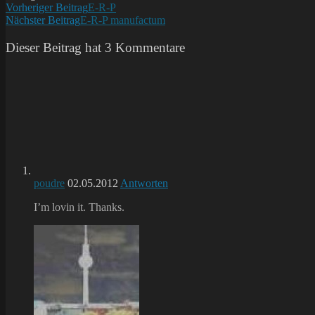
Weitere
Vorheriger Beitrag
E-R-P
Nächster Beitrag
E-R-P manufactum
Artikel
ansehen
Dieser Beitrag hat 3 Kommentare
poudre
02.05.2012
Antworten
I’m lovin it. Thanks.