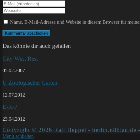
deinen
Gib
Namen
deine
Gib
oder
E-
deine
Benutzernamen
Mail-
Website-
Name, E-Mail-Adresse und Website in diesem Browser für meine
zum
Adresse
URL
Kommentieren
zum
ein
ein
Kommentieren
(optional)
ein
Das könnte dir auch gefallen
City West Rest
05.02.2007
U Zoologischer Garten
12.07.2012
E-R-P
23.04.2012
Copyright © 2026 Ralf Heppel - berlin.n8blau.de -
Menü schließen