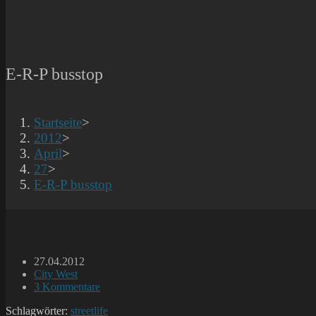
E-R-P busstop
Startseite
>
2012
>
April
>
27
>
E-R-P busstop
Beitrag
27.04.2012
veröffentlicht:
Beitrags-
City West
Kategorie:
Beitrags-
3 Kommentare
Kommentare:
Schlagwörter:
streetlife