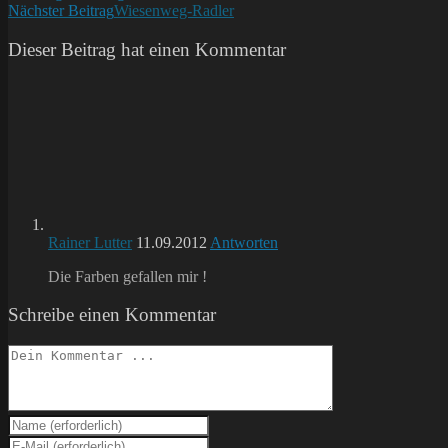
Nächster Beitrag
Wiesenweg-Radler
Artikel
ansehen
Dieser Beitrag hat einen Kommentar
Rainer Lutter
11.09.2012
Antworten
Die Farben gefallen mir !
Schreibe einen Kommentar
Kommentieren
Gib
deinen
Gib