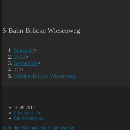
S-Bahn-Brücke Wiesenweg
Startseite
>
2012
>
September
>
10
>
S-Bahn-Brücke Wiesenweg
Beitrag
10.09.2012
veröffentlicht:
Beitrags-
Friedrichshain
Kategorie:
Beitrags-
Ein Kommentar
Kommentare:
Weitere
Vorheriger Beitrag
Neue Bahnhofstraße