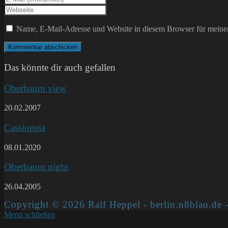
Namen
deine
Gib
oder
E-
deine
Benutzernamen
Mail-
Website-
Name, E-Mail-Adresse und Website in diesem Browser für meine
zum
Adresse
URL
Kommentieren
zum
ein
ein
Kommentieren
(optional)
ein
Das könnte dir auch gefallen
Oberbaum view
20.02.2007
Cassiopeia
08.01.2020
Oberbaum night
26.04.2005
Copyright © 2026 Ralf Heppel - berlin.n8blau.de -
Menü schließen