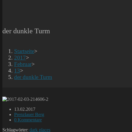
der dunkle Turm
Startseite
>
2017
>
Februar
>
13
>
der dunkle Turm
Beitrag
13.02.2017
veröffentlicht:
Beitrags-
Prenzlauer Berg
Kategorie:
Beitrags-
0 Kommentare
Kommentare:
Schlagwörter:
dark places