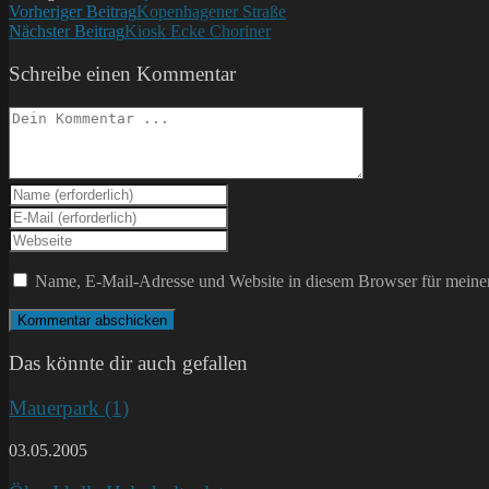
Weitere
Vorheriger Beitrag
Kopenhagener Straße
Nächster Beitrag
Kiosk Ecke Choriner
Artikel
ansehen
Schreibe einen Kommentar
Kommentieren
Gib
deinen
Gib
Namen
deine
Gib
oder
E-
deine
Benutzernamen
Mail-
Website-
Name, E-Mail-Adresse und Website in diesem Browser für meine
zum
Adresse
URL
Kommentieren
zum
ein
ein
Kommentieren
(optional)
ein
Das könnte dir auch gefallen
Mauerpark (1)
03.05.2005