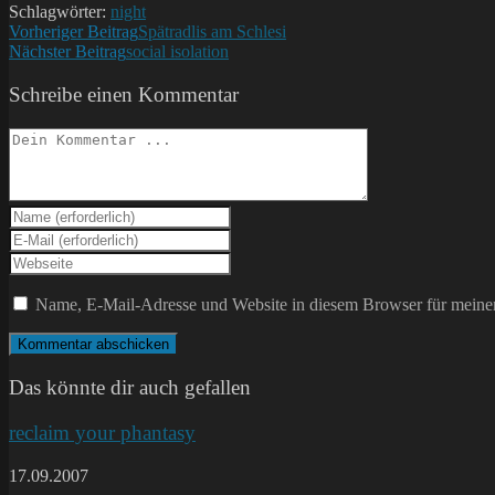
Schlagwörter:
night
Weitere
Vorheriger Beitrag
Spätradlis am Schlesi
Nächster Beitrag
social isolation
Artikel
ansehen
Schreibe einen Kommentar
Kommentieren
Gib
deinen
Gib
Namen
deine
Gib
oder
E-
deine
Benutzernamen
Mail-
Website-
Name, E-Mail-Adresse und Website in diesem Browser für meine
zum
Adresse
URL
Kommentieren
zum
ein
ein
Kommentieren
(optional)
ein
Das könnte dir auch gefallen
reclaim your phantasy
17.09.2007