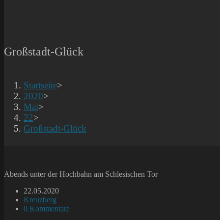
Großstadt-Glück
Startseite
>
2020
>
Mai
>
22
>
Großstadt-Glück
Abends unter der Hochbahn am Schlesischen Tor
Beitrag
22.05.2020
veröffentlicht:
Beitrags-
Kreuzberg
Kategorie:
Beitrags-
0 Kommentare
Kommentare: