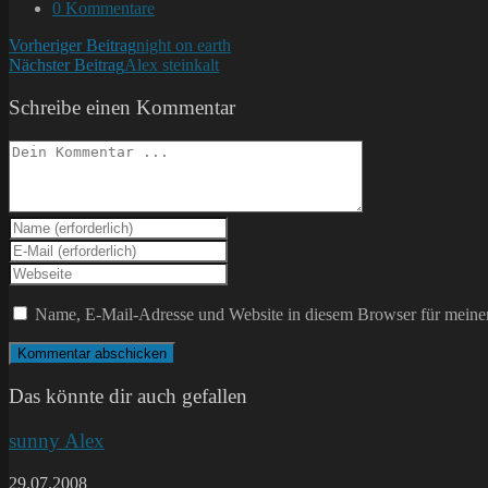
Kategorie:
Beitrags-
0 Kommentare
Kommentare:
Weitere
Vorheriger Beitrag
night on earth
Nächster Beitrag
Alex steinkalt
Artikel
ansehen
Schreibe einen Kommentar
Kommentieren
Gib
deinen
Gib
Namen
deine
Gib
oder
E-
deine
Benutzernamen
Mail-
Website-
Name, E-Mail-Adresse und Website in diesem Browser für meine
zum
Adresse
URL
Kommentieren
zum
ein
ein
Kommentieren
(optional)
ein
Das könnte dir auch gefallen
sunny Alex
29.07.2008