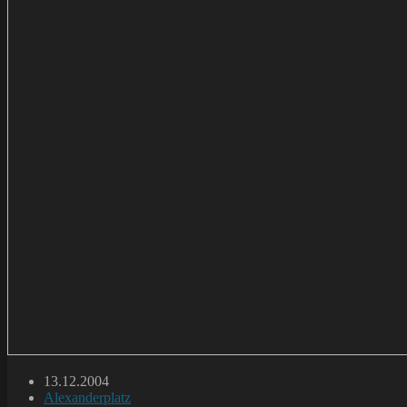
Beitrag
13.12.2004
veröffentlicht:
Beitrags-
Alexanderplatz