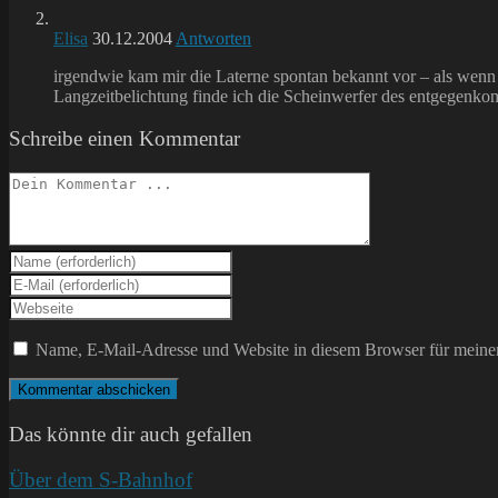
Elisa
30.12.2004
Antworten
irgendwie kam mir die Laterne spontan bekannt vor – als wenn
Langzeitbelichtung finde ich die Scheinwerfer des entgegenk
Schreibe einen Kommentar
Kommentieren
Gib
deinen
Gib
Namen
deine
Gib
oder
E-
deine
Benutzernamen
Mail-
Website-
Name, E-Mail-Adresse und Website in diesem Browser für meine
zum
Adresse
URL
Kommentieren
zum
ein
ein
Kommentieren
(optional)
ein
Das könnte dir auch gefallen
Über dem S-Bahnhof