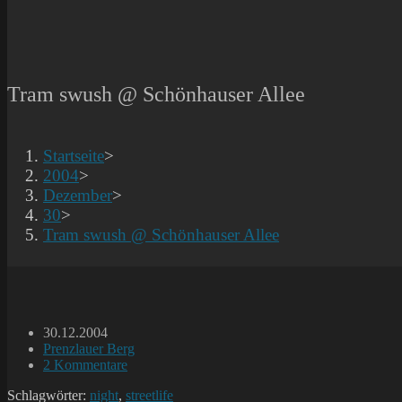
Tram swush @ Schönhauser Allee
Startseite
>
2004
>
Dezember
>
30
>
Tram swush @ Schönhauser Allee
Beitrag
30.12.2004
veröffentlicht:
Beitrags-
Prenzlauer Berg
Kategorie:
Beitrags-
2 Kommentare
Kommentare:
Schlagwörter:
night
,
streetlife