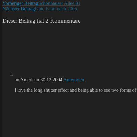
Weitere
Vorheriger Beitrag
Schönhauser Allee 01
Nächster Beitrag
Gute Fahrt nach 2005
Artikel
ansehen
Dieser Beitrag hat 2 Kommentare
an American
30.12.2004
Antworten
I love the long shutter effect and being able to see two forms of