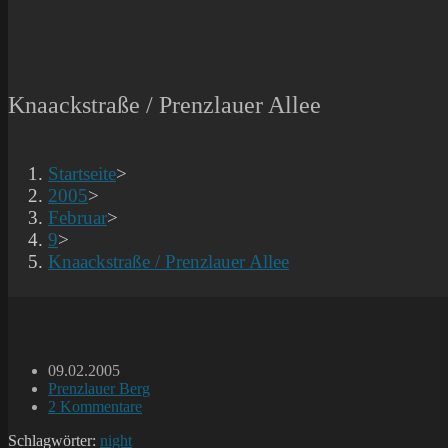
Knaackstraße / Prenzlauer Allee
Startseite
>
2005
>
Februar
>
9
>
Knaackstraße / Prenzlauer Allee
Beitrag
09.02.2005
veröffentlicht:
Beitrags-
Prenzlauer Berg
Kategorie:
Beitrags-
2 Kommentare
Kommentare:
Schlagwörter:
night