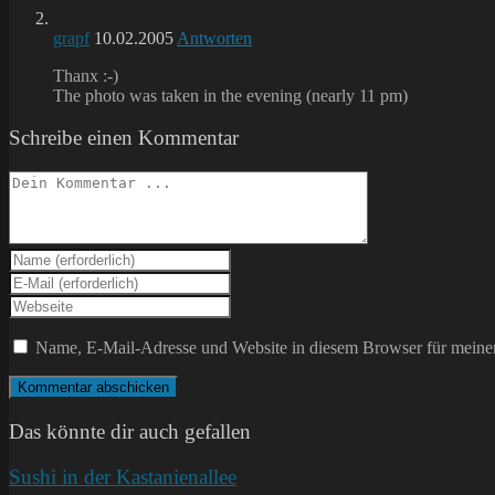
grapf
10.02.2005
Antworten
Thanx :-)
The photo was taken in the evening (nearly 11 pm)
Schreibe einen Kommentar
Kommentieren
Gib
deinen
Gib
Namen
deine
Gib
oder
E-
deine
Benutzernamen
Mail-
Website-
Name, E-Mail-Adresse und Website in diesem Browser für meine
zum
Adresse
URL
Kommentieren
zum
ein
ein
Kommentieren
(optional)
ein
Das könnte dir auch gefallen
Sushi in der Kastanienallee