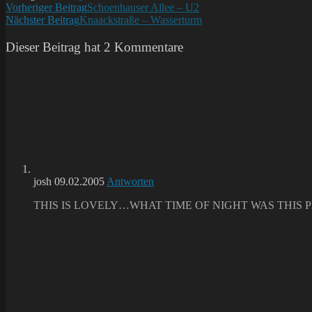
Weitere
Vorheriger Beitrag
Schoenhauser Allee – U2
Nächster Beitrag
Knaackstraße – Wasserturm
Artikel
ansehen
Dieser Beitrag hat 2 Kommentare
josh
09.02.2005
Antworten
THIS IS LOVELY…WHAT TIME OF NIGHT WAS THIS 