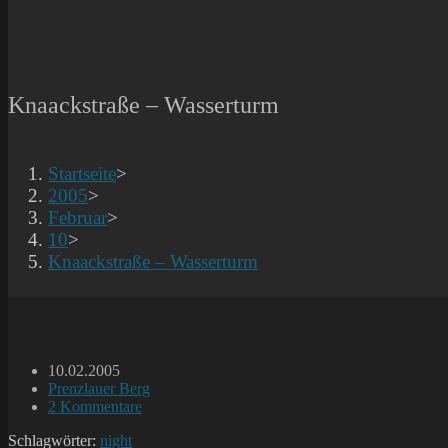
Knaackstraße – Wasserturm
Startseite
>
2005
>
Februar
>
10
>
Knaackstraße – Wasserturm
Beitrag
10.02.2005
veröffentlicht:
Beitrags-
Prenzlauer Berg
Kategorie:
Beitrags-
2 Kommentare
Kommentare:
Schlagwörter:
night