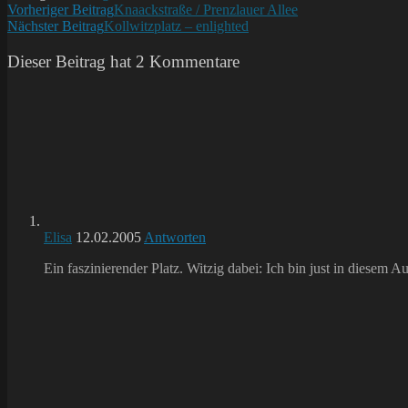
Weitere
Vorheriger Beitrag
Knaackstraße / Prenzlauer Allee
Nächster Beitrag
Kollwitzplatz – enlighted
Artikel
ansehen
Dieser Beitrag hat 2 Kommentare
Elisa
12.02.2005
Antworten
Ein faszinierender Platz. Witzig dabei: Ich bin just in diesem