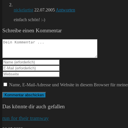
nickelartist
22.07.2005
Antworten
einfach schön! :-)
Schreibe einen Kommentar
Kommentieren
Gib
deinen
Gib
Namen
deine
Gib
oder
E-
deine
Benutzernamen
Mail-
Website-
Name, E-Mail-Adresse und Website in diesem Browser für meine
zum
Adresse
URL
Kommentieren
zum
ein
ein
Kommentieren
(optional)
ein
Das könnte dir auch gefallen
run for their tramway